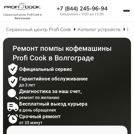
+7 (844) 245-96-94
Ежедневно с 9:00 до 21:00
Сервисный центр Profi Cook
в
Волгограде
Сервисный центр Profi Cook
Каталог устройств
Ре
Ремонт помпы кофемашины
Profi Cook в Волгограде
Официальный сервис
Гарантийное обслуживание
до 3 лет
Диагностика за наш счет,
ремонт по желанию
Бесплатный выезд курьера
в день обращения
Срочный ремонт
от 35 минут